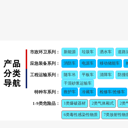
市政环卫系列：
新能源
垃圾车
洒水车
道路
应急装备系列：
消防车
电源车
移动储能车
工程运输系列：
随车吊
平板车
清障车
防撞
干混砂浆运输车
特种车系列：
救护车
冷藏车
检修车/抢修车
1-9类危险品：
1类爆破器材
2类气体厢式
2类
6类毒性感染性物质
7类放射性物