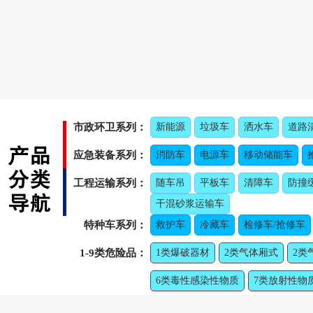
市政环卫系列：
新能源
垃圾车
洒水车
道路
应急装备系列：
消防车
电源车
移动储能车
工程运输系列：
随车吊
平板车
清障车
防撞
干混砂浆运输车
特种车系列：
救护车
冷藏车
检修车/抢修车
1-9类危险品：
1类爆破器材
2类气体厢式
2类
6类毒性感染性物质
7类放射性物