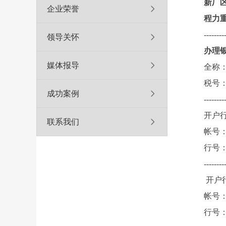
新厂
企业荣誉
程力
--------
领导关怀
办理
媒体报导
全称
税号：91
成功案例
--------
开户
联系我们
帐号：4
行号：1
--------
开户
帐号：1
行号：1