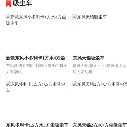
吸尘车
新款东风小多利卡1方水4方尘
东风天锦吸尘车
东风多利卡/轴距3308/玉柴95/130马
东风天锦/轴距5000/东风康明斯2
吸尘车
力发动机
马力发动机
东风多利卡1.5方水5方尘吸尘车
东风天锦2方水7方尘吸尘车