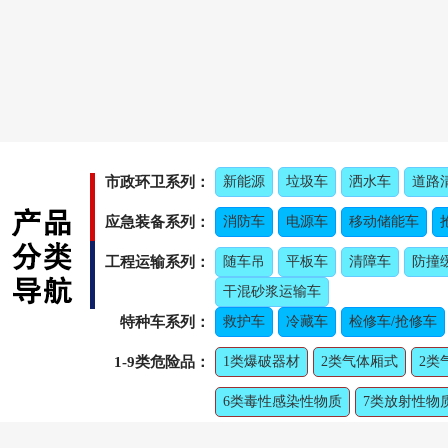
市政环卫系列：
新能源
垃圾车
洒水车
道路
应急装备系列：
消防车
电源车
移动储能车
工程运输系列：
随车吊
平板车
清障车
防撞
干混砂浆运输车
特种车系列：
救护车
冷藏车
检修车/抢修车
1-9类危险品：
1类爆破器材
2类气体厢式
2类
6类毒性感染性物质
7类放射性物