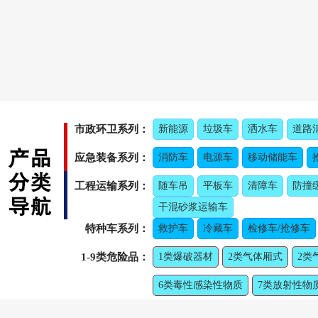
市政环卫系列：
新能源
垃圾车
洒水车
道路
应急装备系列：
消防车
电源车
移动储能车
工程运输系列：
随车吊
平板车
清障车
防撞
干混砂浆运输车
特种车系列：
救护车
冷藏车
检修车/抢修车
1-9类危险品：
1类爆破器材
2类气体厢式
2类
6类毒性感染性物质
7类放射性物