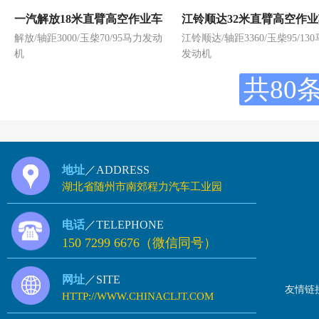
一汽解放18米直臂高空作业车
江铃顺达32米直臂高空作
解放/轴距3000/玉柴70/95马力发动
江铃顺达/轴距3360/玉柴95/13
伸缩臂折臂高空平台
机
发动机
共80
地址
／ADDRESS
湖北省随州市南郊程力汽车工业园
电话
／TELEPHONE
150 7299 6676（微信同号）
网址
／SITE
友情链
HTTP://WWW.CHINACLJT.COM