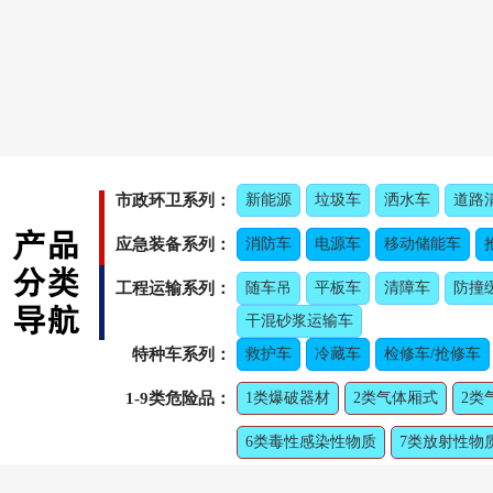
市政环卫系列：
新能源
垃圾车
洒水车
道路
应急装备系列：
消防车
电源车
移动储能车
工程运输系列：
随车吊
平板车
清障车
防撞
干混砂浆运输车
特种车系列：
救护车
冷藏车
检修车/抢修车
1-9类危险品：
1类爆破器材
2类气体厢式
2类
6类毒性感染性物质
7类放射性物