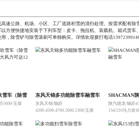
或高速公路、机场、小区、工厂道路积雪的清扫处理。按需求配有除
可以方便快捷地安装于下列车型：皮卡、拖拉机、装载机、箱式货车
除雪铲与除雪滚刷可单独购买。详情欢迎拨打电话1397239914
吹雪车（除雪
东风天锦多功能除雪车融雪车
SHACMAN
5600/玉柴
东风天锦/轴距
陕汽德龙/轴距4700
最大风力可达
融雪车
4200,4500,4700,5000,5300/玉柴
154/210马力发
雪滚
169/230马力发动机