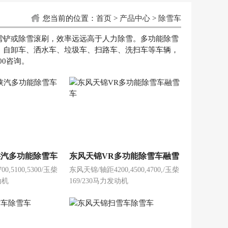
您当前的位置：
首页
>
产品中心
>
除雪车
雪铲或除雪滚刷，效率远远高于人力除雪。多功能除雪
、自卸车、洒水车、垃圾车、扫路车、洗扫车等车辆，
00咨询。
陕汽多功能除雪车
东风天锦VR多功能除雪车融雪
,5100,5300/玉柴
东风天锦/轴距4200,4500,4700,/玉柴
车
动机
169/230马力发动机