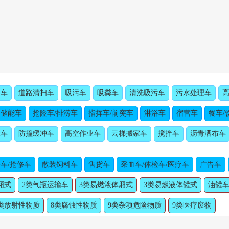
水车
道路清扫车
吸污车
吸粪车
清洗吸污车
污水处理车
动储能车
抢险车/排涝车
指挥车/前突车
淋浴车
宿营车
餐车/
障车
防撞缓冲车
高空作业车
云梯搬家车
搅拌车
沥青洒布车
车/抢修车
散装饲料车
售货车
采血车/体检车/医疗车
广告车
厢式
2类气瓶运输车
3类易燃液体厢式
3类易燃液体罐式
油罐车
类放射性物质
8类腐蚀性物质
9类杂项危险物质
9类医疗废物