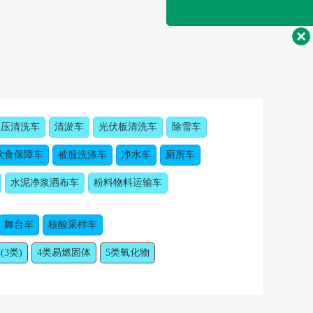
高压清洗车
清淤车
光伏板清洗车
除雪车
饮食保障车
被服洗涤车
净水车
厕所车
水泥净浆洒布车
粉料物料运输车
舞台车
核酸采样车
(3类)
4类易燃固体
5类氧化物