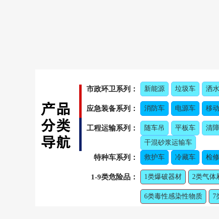
市政环卫系列：
新能源
垃圾车
洒
应急装备系列：
消防车
电源车
移
工程运输系列：
随车吊
平板车
清
干混砂浆运输车
特种车系列：
救护车
冷藏车
检修
1-9类危险品：
1类爆破器材
2类气体
6类毒性感染性物质
7