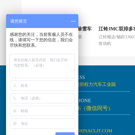
请您留言
SHACMAN陕汽多功能除雪车
江铃JMC双排多
感谢您的关注，当前客服人员不在
陕汽德龙/轴距4200,4700/玉柴
江铃顺达/轴距3360/
线，请填写一下您的信息，我们会
169/230马力发动机
发动机
尽快和您联系。
地址
／ADDRESS
湖北省随州市南郊程力汽车工业园
电话
／TELEPHONE
150 7299 6676（微信同号）
网址
／SITE
HTTP://WWW.CHINACLJT.COM