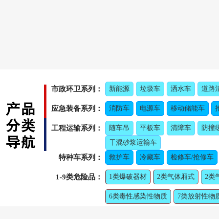
市政环卫系列：
新能源
垃圾车
洒水车
道路
应急装备系列：
消防车
电源车
移动储能车
工程运输系列：
随车吊
平板车
清障车
防撞
干混砂浆运输车
特种车系列：
救护车
冷藏车
检修车/抢修车
1-9类危险品：
1类爆破器材
2类气体厢式
2类
6类毒性感染性物质
7类放射性物