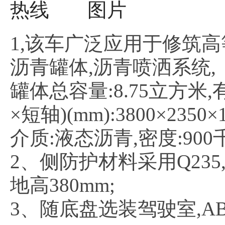
1,该车广泛应用于修筑
沥青罐体,沥青喷洒系统,
罐体总容量:8.75立方米,
×短轴)(mm):3800×2350×1
介质:液态沥青,密度:90
2、侧防护材料采用Q23
地高380mm;
3、随底盘选装驾驶室,A