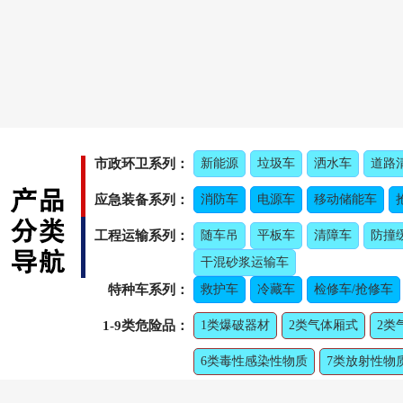
市政环卫系列：
新能源
垃圾车
洒水车
道路
应急装备系列：
消防车
电源车
移动储能车
工程运输系列：
随车吊
平板车
清障车
防撞
干混砂浆运输车
特种车系列：
救护车
冷藏车
检修车/抢修车
1-9类危险品：
1类爆破器材
2类气体厢式
2类
6类毒性感染性物质
7类放射性物