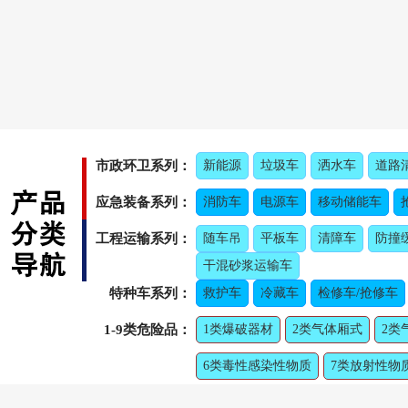
市政环卫系列：
新能源
垃圾车
洒水车
道路
应急装备系列：
消防车
电源车
移动储能车
工程运输系列：
随车吊
平板车
清障车
防撞
干混砂浆运输车
特种车系列：
救护车
冷藏车
检修车/抢修车
1-9类危险品：
1类爆破器材
2类气体厢式
2类
6类毒性感染性物质
7类放射性物