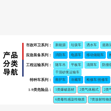
市政环卫系列：
新能源
垃圾车
洒水车
道路
应急装备系列：
消防车
电源车
移动储能车
工程运输系列：
随车吊
平板车
清障车
防撞
干混砂浆运输车
特种车系列：
救护车
冷藏车
检修车/抢修车
1-9类危险品：
1类爆破器材
2类气体厢式
2类
6类毒性感染性物质
7类放射性物