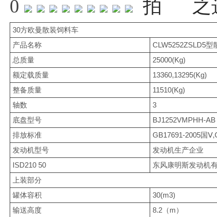
0
30方欧曼散装饲料车
产品名称
CLW5252ZSLD
总质量
25000(Kg)
额定载质量
13360,13295(Kg)
整备质量
11510(Kg)
轴数
3
底盘型号
BJ1252VMPHH-AB
排放标准
GB17691-2005国Ⅴ,
发动机型号
发动机生产企业
ISD210 50
东风康明斯发动机
上装部分
罐体容积
30(m3)
输送高度
8.2（m）