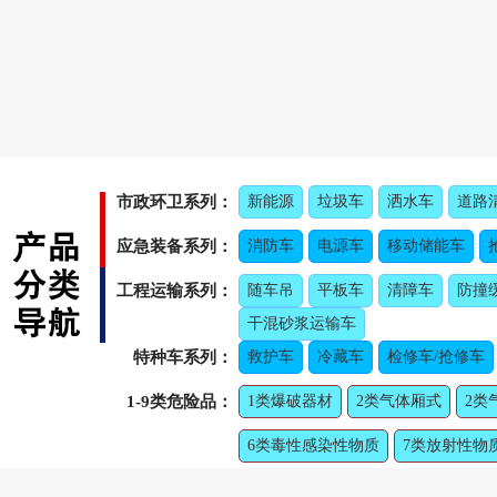
市政环卫系列：
新能源
垃圾车
洒水车
道路
应急装备系列：
消防车
电源车
移动储能车
工程运输系列：
随车吊
平板车
清障车
防撞
干混砂浆运输车
特种车系列：
救护车
冷藏车
检修车/抢修车
1-9类危险品：
1类爆破器材
2类气体厢式
2类
6类毒性感染性物质
7类放射性物