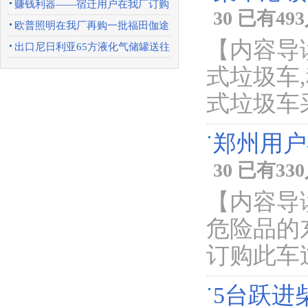
传车
赚钱利器——宿迁用户在我厂订购
30 已有4
一批东风天锦
欧普照明在我厂再购一批福田伽途
【内容导
广告宣传车
出口尼日利亚65方液化气储罐送往
上海港口
式垃圾车
式垃圾车
郑州用户
30 已有3
【内容导
危险品的
订购此车
5台跃进