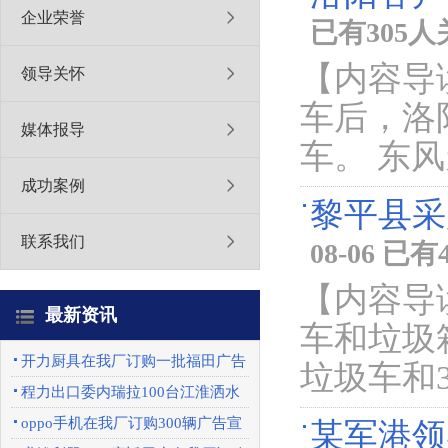
企业荣誉
已有305
【内容导
领导关怀
车后，洛
媒体报导
车。 东风
成功案例
黎平县采
联系我们
08-06 已
【内容导
最新资讯
车和垃圾
开力厨具在我厂订购一批福田广告
垃圾车和
车
程力出口委内瑞拉100台江淮洒水
车圆满完成
oppo手机在我厂订购300辆广告宣
某军港领