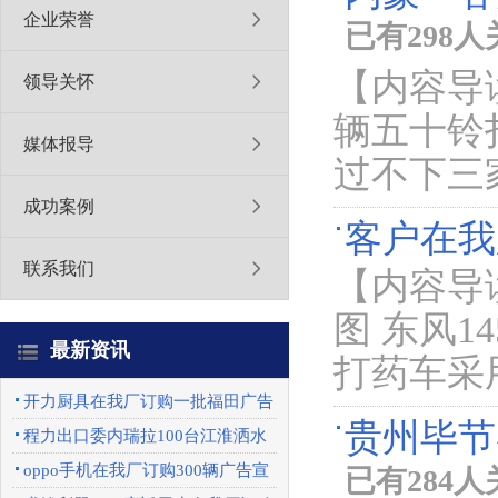
企业荣誉
已有298
【内容导
领导关怀
辆五十铃
媒体报导
过不下三
成功案例
客户在我
联系我们
【内容导
图 东风1
最新资讯
打药车采
开力厨具在我厂订购一批福田广告
贵州毕节
车
程力出口委内瑞拉100台江淮洒水
车圆满完成
oppo手机在我厂订购300辆广告宣
已有284