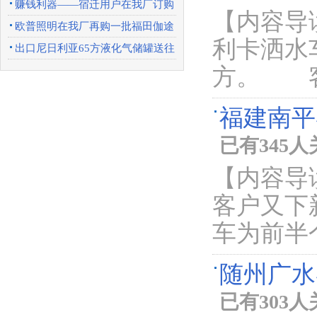
传车
赚钱利器——宿迁用户在我厂订购
【内容导
一批东风天锦
欧普照明在我厂再购一批福田伽途
利卡洒水
广告宣传车
出口尼日利亚65方液化气储罐送往
方。 客
上海港口
福建南平
已有345
【内容导
客户又下
车为前半
随州广水
已有303